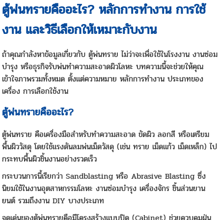
ตู้พ่นทรายคืออะไร? หลักการทำงาน การใช้
งาน และวิธีเลือกให้เหมาะกับงาน
ถ้าคุณกำลังหาข้อมูลเกี่ยวกับ ตู้พ่นทราย ไม่ว่าจะเพื่อใช้ในโรงงาน งานซ่อม
บำรุง หรือธุรกิจรับพ่นทำความสะอาดผิวโลหะ บทความนี้จะช่วยให้คุณ
เข้าใจภาพรวมทั้งหมด ตั้งแต่ความหมาย หลักการทำงาน ประเภทของ
เครื่อง การเลือกใช้งาน
ตู้พ่นทรายคืออะไร?
ตู้พ่นทราย คือเครื่องมือสำหรับทำความสะอาด ขัดผิว ลอกสี หรือเตรียม
พื้นผิววัสดุ โดยใช้แรงดันลมพ่นเม็ดวัสดุ (เช่น ทราย เม็ดแก้ว เม็ดเหล็ก) ไป
กระทบพื้นผิวชิ้นงานอย่างรวดเร็ว
กระบวนการนี้เรียกว่า Sandblasting หรือ Abrasive Blasting ซึ่ง
นิยมใช้ในงานอุตสาหกรรมโลหะ งานซ่อมบำรุง เครื่องจักร ชิ้นส่วนยาน
ยนต์ รวมถึงงาน DIY บางประเภท
จุดเด่นของ
ตู้พ่นทราย
คือมีโครงสร้างแบบปิด (Cabinet) ช่วยควบคุมฝุ่น